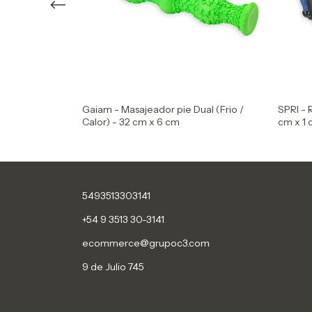
tore TFR 45 -
Gaiam - Masajeador pie Dual (Frio /
SPRI - 
Calor) - 32 cm x 6 cm
cm x 1
5493513303141
+54 9 3513 30-3141
ecommerce@grupoc3.com
9 de Julio 745