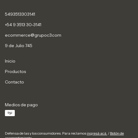
5493513303141
+54 9 3513 30-3141
ecommerce@grupoc3.com
9 de Julio 745
Inicio
Productos
Contacto
Medios de pago
Defensa de las y los consumidores. Para reclamos
ingresá acá.
/
Botón de
arrepentimiento